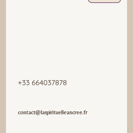
Nos coordonnées
+33 664037878
Email
contact@laspirituelleancree.fr
Adresse